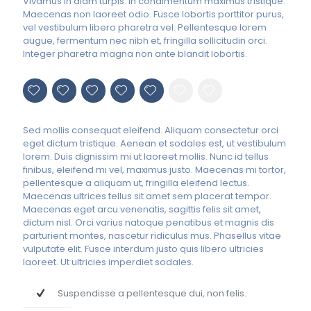
Vivamus in diam turpis. In condimentum maximus tristique.
Maecenas non laoreet odio. Fusce lobortis porttitor purus,
vel vestibulum libero pharetra vel. Pellentesque lorem
augue, fermentum nec nibh et, fringilla sollicitudin orci.
Integer pharetra magna non ante blandit lobortis.
Sed mollis consequat eleifend. Aliquam consectetur orci
eget dictum tristique. Aenean et sodales est, ut vestibulum
lorem. Duis dignissim mi ut laoreet mollis. Nunc id tellus
finibus, eleifend mi vel, maximus justo. Maecenas mi tortor,
pellentesque a aliquam ut, fringilla eleifend lectus.
Maecenas ultrices tellus sit amet sem placerat tempor.
Maecenas eget arcu venenatis, sagittis felis sit amet,
dictum nisl. Orci varius natoque penatibus et magnis dis
parturient montes, nascetur ridiculus mus. Phasellus vitae
vulputate elit. Fusce interdum justo quis libero ultricies
laoreet. Ut ultricies imperdiet sodales.
Suspendisse a pellentesque dui, non felis.