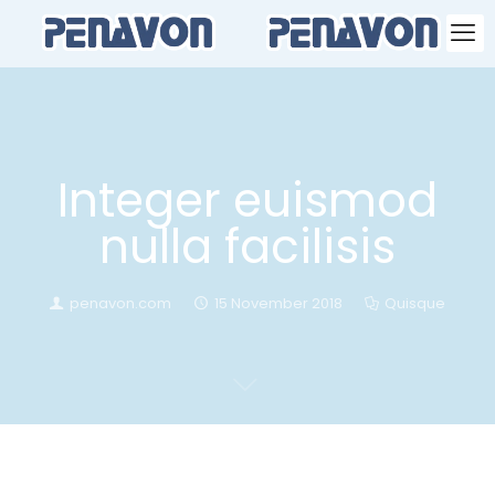
Integer euismod
nulla facilisis
penavon.com
15 November 2018
Quisque